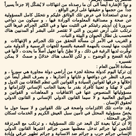
و نودّ الإشارة أيضاً الى أن ما رصدناه من انتهاكات لا يُشكّل إلا جزءاً يسيراً
جداً من حجمها و حقيقتها على أرض الواقع .
و نبدي استعدادنا في عرض تلك الوثائق عليكم و نتحمّل كامل المسؤولية
عن صحة و مصداقية المعلومات الورادة فيها ، و سيكون من دواعي
سرورنا إن أبديتم رغبتكم في التثبت منها و في الكثير الجرائم غيرها التي
ترتكب على أرض عفرين و التي لا تقتصر على البشر أو المدنيين هناك
فحسب بل تطال الحيوان و البيئة و النبات.
و الغريب في الأمر أن مسألة التحقق من تلك الجرائم و الإنتهاكات و
التثبت منها ليست بالمهمة الصعبة بالنسبة للجهات الرسمية و الدولية متى
توفّرت لديها الرغبة في ذلك ، و لا نظنُ بأنها تجهل أصلاً ما يحدث ، لأنها في
غاية الفضح و الوضوح .، و لكن للأسف هناك خذلانٌ و صمتٌ لا يمكن
تفسيره .
سعادة الأمين العام :
إن تركيا اليوم كدولة محتلة لجزء من أراضي دولة مجاورة هي سوريا ، و
بصرف النظر عن دوافعها و غاياتها و أعذارها ، و بصرف النظر أيضاً عن
إخلالها و خرقها لقوانين السيادة و القوانين التي تنظم العلاقات بين الدول و
التي لا تهمّنا و تعنينا كأفراد بقدر ما يعنينا الجانب الإنساني لإلتزاماتها و
مسؤولياتها المنصوص عنها في الاتفاقيات و المعاهدات و القوانين و
المواثيق العالمية و لا سيما القانون الدولي الإنساني و القانون الدولي
لحقوق الإنسان .
وقد جاءت تلك الالتزامات واضحة في تلك القوانين و لا سيما حول ما
يخصّ مسؤولية المحتل في تأمين سبل العيش الكريم و الخدمات لسكان
الأرض المحتلة .
إلا أن تركيا بعيدة كل البعد عن تلك المسؤولية ، و ترتكب مع المرتزقة
التابعين لها جرائم تدخل معظمها ضمن جرائم اعتبرها القانون الدولي
الإنساني جرائم حرب و جرائم ضد الانسانية و جرائم تطهير عرقي وإبادة