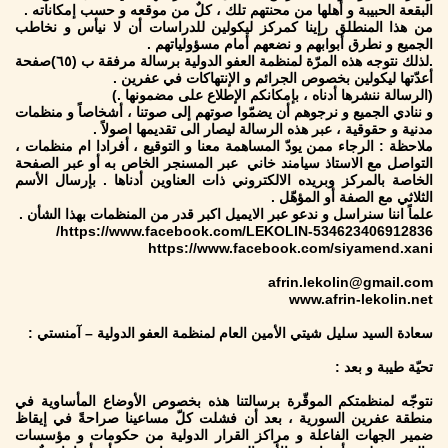
البقعة الحبيبة و أهلها من محنتهم تلك ، كلٌ من موقعه و حسب إمكاناته .
من هذا المنطلق رإينا كمركز ليكولين للدراسات أن لا نيأس و نخاطب
الجميع و نطرق أبوابهم و نضعهم أمام مسؤولياتهم .
.لذلك نتوجه هذه المرّة لمنظمة العفو الدولية برسالة مرفقة ب (٦٥)صفحة
أعدّتها ليكولين بخصوص الجرائم و الإنتهاكات في عفرين .
(الرسالة ننشرها أدناه ، بإمكانكم الإطلاع على مضمونها .)
و ننادي الجميع و نرجوهم أن يضمّوا صوتهم إلى صوتنا ، أشخاصاً و منظمات
مدنية و حقوقية ، عبر هذه الرسالة ليصار الى تقديمها اصولاً .
ملاحظة : الرجاء ممن يودّ المساهمة معنا و التوقيع ، أفرادا ام منظمات ،
التواصل مع الاستاذ سيامند خاني عبر المسنجر الخاص به أو عبر الصفحة
الخاصة بالمركز وبريده الالكتروني ذات العناوين أدناها . بإرسال الأسم
الثلاثي مع الصفة أو المؤهّل .
علماً اننا سنراسل و ندعو عبر الايميل اكبر قدر من المنظمات بهذا الشأن .
https://www.facebook.com/LEKOLIN-534623406912836/
https://www.facebook.com/siyamend.xani
afrin.lekolin@gmail.com
www.afrin-lekolin.net
سعادة السيد سليل شيتي الأمين العام لمنظمة العفو الدولية – آمنستي :
تحيّة طيبة و بعد :
نتوجّه لمنظمتكم الموقّرة برسالتنا هذه بخصوص الأوضاع المأساوية في
منطقة عفرين السورية ، بعد أن فشلت كلّ مساعينا صراحةً في إيقاظ
ضمير الجهات الفاعلة و مراكز القرار الدولية من حكومات و مؤسسات