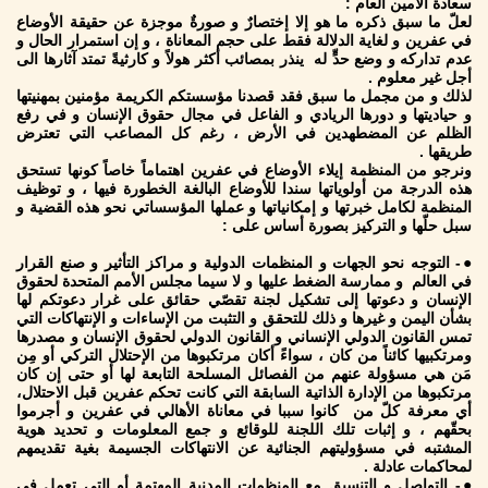
سعادة الأمين العام :
لعلّ ما سبق ذكره ما هو إلا إختصارٌ و صورةٌ موجزة عن حقيقة الأوضاع
في عفرين و لغاية الدلالة فقط على حجم المعاناة ، و إن استمرار الحال و
عدم تداركه و وضع حدٍّ له ينذر بمصائب أكثر هولاً و كارثيةً تمتد آثارها الى
أجل غير معلوم .
لذلك و من مجمل ما سبق فقد قصدنا مؤسستكم الكريمة مؤمنين بمهنيتها
و حياديتها و دورها الريادي و الفاعل في مجال حقوق الإنسان و في رفع
الظلم عن المضطهدين في الأرض ، رغم كل المصاعب التي تعترض
طريقها .
ونرجو من المنظمة إيلاء الأوضاع في عفرين اهتماماً خاصاً كونها تستحق
هذه الدرجة من أولوياتها سندا للأوضاع البالغة الخطورة فيها ، و توظيف
المنظمة لكامل خبرتها و إمكانياتها و عملها المؤسساتي نحو هذه القضية و
سبل حلّها و التركيز بصورة أساس على :
●- التوجه نحو الجهات و المنظمات الدولية و مراكز التأثير و صنع القرار
في العالم و ممارسة الضغط عليها و لا سيما مجلس الأمم المتحدة لحقوق
الإنسان و دعوتها إلى تشكيل لجنة تقصّي حقائق على غرار دعوتكم لها
بشأن اليمن و غيرها و ذلك للتحقق و التثبت من الإساءات و الإنتهاكات التي
تمس القانون الدولي الإنساني و القانون الدولي لحقوق الإنسان و مصدرها
ومرتكبيها كائناً من كان ، سواءً أكان مرتكبوها من الإحتلال التركي أو مِن
مَن هي مسؤولة عنهم من الفصائل المسلحة التابعة لها أو حتى إن كان
مرتكبوها من الإدارة الذاتية السابقة التي كانت تحكم عفرين قبل الاحتلال،
أي معرفة كلّ من كانوا سببا في معاناة الأهالي في عفرين و أجرموا
بحقّهم ، و إثبات تلك اللجنة للوقائع و جمع المعلومات و تحديد هوية
المشتبه في مسؤوليتهم الجنائية عن الانتهاكات الجسيمة بغية تقديمهم
لمحاكمات عادلة .
●- التواصل و التنسيق مع المنظمات المدنية المهتمة أو التي تعمل في