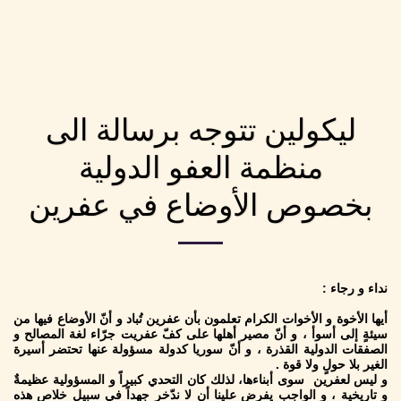
ليكولين للدراسات و الأبحاث القانونية
ليكولين تتوجه برسالة الى
منظمة العفو الدولية
بخصوص الأوضاع في عفرين
نداء و رجاء :
أيها الأخوة و الأخوات الكرام تعلمون بأن عفرين تُباد و أنّ الأوضاع فيها من
سيئةٍ إلى أسوأ ، و أنّ مصير أهلها على كفّ عفريت جرّاء لغة المصالح و
الصفقات الدولية القذرة ، و أنّ سوريا كدولة مسؤولة عنها تحتضر أسيرة
الغير بلا حولٍ ولا قوة .
و ليس لعفرين سوى أبناءها، لذلك كان التحدي كبيراً و المسؤولية عظيمةٌ
و تاريخية ، و الواجب يفرض علينا أن لا ندّخر جهداً في سبيل خلاص هذه