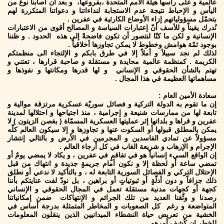
عالمية و على رأسها هيئة الأمم المتحدة ،بفروعها، و بعد أن أصابنا نوعٌ من
اليأس و الإحباط نتيجة عدم الاستجابة لنداءاتنا و دعواتنا المتكررة لهم
بتحمّل مسؤولياتهم إزاء الأوضاع الكارثية في عفرين .
نُدرك يقيناً و للأسف أنّ إعتبارات السياسة و المصالح أقوى من الاعتبارات
الإنسانية و لكن ما كنّا لنتصور أن تكون فاضحةً إلى هذه الحدود . و ظننا
بوجود ثمّة هوامش وخطوط لا يمكن تجاوزها أخلاقياً .
لذلك لم نجد سبيلأ و أملاً إلا في طرق بابكم و الإلتجاء الى منظمتكم
الكريمة . كمنظمة عالمية محايدة و مستقلة و صاحبة قرارها ، تعتني و
تهتم بالشأن الحقوقي و الإنساني و لها قدرها ومكانتها و نفوذها و
مساهماتها العظيمة في هذا المجال .
سعادة الأمين العام :
إن ما تقوم به الدولة التركية و فصائل سوريّة عسكرية مرتزقة موالية و
تابعة لها من ممارسات شنيعة و إجرامية ، منذ اجتياحها و احتلالها لمدينة
عفرين و قراها و بلداتها إثر عمليتها العسكرية المسمّاة ( بغصن الزيتون ) لا
يمكن بالمطلق قبولها أو السكوت عنها و تجاوزها و إلا سيكون العالم كلّه
مسؤولاً عن تمادي الفاسدين و المجرمين في الأرض و بالتالي إنتشار
الإجرام و الإرهاب و شريعة الغاب في كل أرجاء العالم .
إن الواقع السيء إنسانياً هو في تفاقمٍ في عفرين ، و يكاد لا يمضي يومٌ أو
تمضي ساعة أو لحظة إلا و نكون أمام جريمةٍ جديدة و انتهاك من قبل
الإحتلال التركي و الفصائل السورية التابعة له ، و بالتأكيد لا ندعي أو نطلق
ذلك جزافاً و دون أدلّةٍ أو ثبوتياتٍ أو براهين ، بل نودّ لفت عنايتكم بأننا
كجهة أو كجهات مدنية مستقلة تعمل في المجال الحقوقي و الإنساني
رصدنا و وثّقنا العديد من تلك الجرائم و الإنتهاكات ضمن إمكانياتنا
المتواضعة و رغم كل الصعوبات و المخاطر المتمثلة بدرجة أساس في
الخشية من تعريض حياة النشطاء الميدانيين الذين ينقلون المعلومات
للخطر إن كُشف أمرهم .