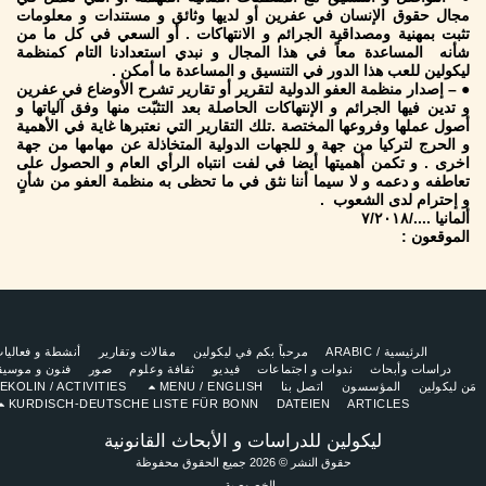
مجال حقوق الإنسان في عفرين أو لديها وثائق و مستندات و معلومات
تثبت بمهنية ومصداقية الجرائم و الانتهاكات . أو السعي في كل ما من
شأنه المساعدة معاً في هذا المجال و نبدي استعدادنا التام كمنظمة
ليكولين للعب هذا الدور في التنسيق و المساعدة ما أمكن .
● – إصدار منظمة العفو الدولية لتقرير أو تقارير تشرح الأوضاع في عفرين
و تدين فيها الجرائم و الإنتهاكات الحاصلة بعد التثبّت منها وفق آلياتها و
أصول عملها وفروعها المختصة .تلك التقارير التي نعتبرها غاية في الأهمية
و الحرج لتركيا من جهة و للجهات الدولية المتخاذلة عن مهامها من جهة
اخرى . و تكمن أهميتها أيضا في لفت انتباه الرأي العام و الحصول على
تعاطفه و دعمه و لا سيما أننا نثق في ما تحظى به منظمة العفو من شأنٍ
و إحترام لدى الشعوب .
ألمانيا ..../٧/٢٠١٨
الموقعون :
الرئيسية / ARABIC
مرحباً بكم في ليكولين
مقالات وتقارير
أنشطة و فعاليات
دراسات وأبحاث
ندوات و اجتماعات
فيديو
ثقافة وعلوم
صور
فنون و موسيقا
ن ليكولين
المؤسسون
اتصل بنا
MENU / ENGLISH
LEKOLIN / ACTIVITIES
KURDISCH-DEUTSCHE LISTE FÜR BONN
DATEIEN
ARTICLES
ليكولين للدراسات و الأبحاث القانونية
حقوق النشر © 2026 جميع الحقوق محفوظة
الخصوصية