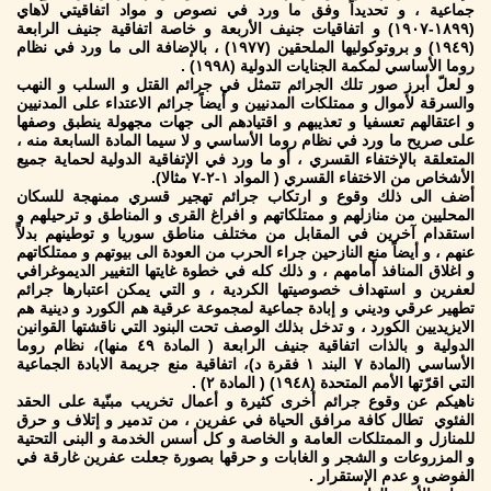
جماعية ، و تحديداً وفق ما ورد في نصوص و مواد اتفاقيتي لاهاي
(١٨٩٩-١٩٠٧) و اتفاقيات جنيف الأربعة و خاصة اتفاقية جنيف الرابعة
(١٩٤٩) و بروتوكوليها الملحقين (١٩٧٧) ، بالإضافة الى ما ورد في نظام
روما الأساسي لمكمة الجنايات الدولية (١٩٩٨) .
و لعلّ أبرز صور تلك الجرائم تتمثل في جرائم القتل و السلب و النهب
والسرقة لأموال و ممتلكات المدنيين و أيضاً جرائم الاعتداء على المدنيين
و اعتقالهم تعسفيا و تعذيبهم و اقتيادهم الى جهات مجهولة ينطبق وصفها
على صريح ما ورد في نظام روما الأساسي و لا سيما المادة السابعة منه ،
المتعلقة بالإختفاء القسري ، أو ما ورد في الإتفاقية الدولية لحماية جميع
الأشخاص من الاختفاء القسري ( المواد ١-٢-٧ مثالا).
أضف الى ذلك وقوع و ارتكاب جرائم تهجير قسري ممنهجة للسكان
المحليين من منازلهم و ممتلكاتهم و افراغ القرى و المناطق و ترحيلهم و
استقدام آخرين في المقابل من مختلف مناطق سوريا و توطينهم بدلاً
عنهم ، و أيضاً منع النازحين جراء الحرب من العودة الى بيوتهم و ممتلكاتهم
و اغلاق المنافذ أمامهم ، و ذلك كله في خطوة غايتها التغيير الديموغرافي
لعفرين و استهداف خصوصيتها الكردية ، و التي يمكن اعتبارها جرائم
تطهير عرقي وديني و إبادة جماعية لمجموعة عرقية هم الكورد و دينية هم
الايزيديين الكورد ، و تدخل بذلك الوصف تحت البنود التي ناقشتها القوانين
الدولية و بالذات اتفاقية جنيف الرابعة ( المادة ٤٩ منها)، نظام روما
الأساسي (المادة ٧ البند ١ فقرة د)، اتفاقية منع جريمة الابادة الجماعية
التي اقرّتها الأمم المتحدة (١٩٤٨) ( المادة ٢) .
ناهيكم عن وقوع جرائم أخرى كثيرة و أعمال تخريب مبنّية على الحقد
الفئوي تطال كافة مرافق الحياة في عفرين ، من تدمير و إتلاف و حرق
للمنازل و الممتلكات العامة و الخاصة و كل أسس الخدمة و البنى التحتية
و المزروعات و الشجر و الغابات و حرقها بصورة جعلت عفرين غارقة في
الفوضى و عدم الإستقرار .