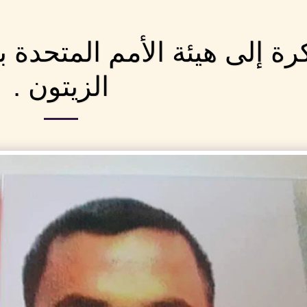
رة إلى هيئة الأمم المتحد
الزيتون .